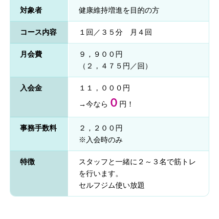
対象者
健康維持増進を目的の方
コース内容
１回／３５分 月４回
月会費
９，９００円
（２，４７５円／回）
入会金
１１，０００円
０
→今なら
円！
事務手数料
２，２００円
※入会時のみ
特徴
スタッフと一緒に２～３名で筋トレ
を行います。
セルフジム使い放題