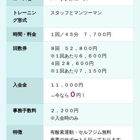
トレーニン
スタッフとマンツーマン
グ形式
時間・料金
１回／４５分 ７，７００円
回数券
８回 ５２，８００円
※１回あたり６，６００円
４回 ２８，６００円
※１回あたり７，１５０円
入会金
１１，０００円
０
→今なら
円！
事務手数料
２，２００円
※入会時のみ
特徴
有酸素運動・セルフジム無料
食事のサポートも行っております