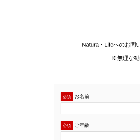
Natura・Life
※無理な勧
お名前
必須
ご年齢
必須